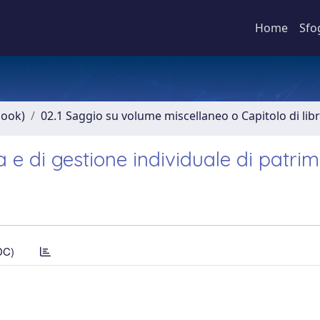
Home
Sfo
book)
02.1 Saggio su volume miscellaneo o Capitolo di lib
ia e di gestione individuale di patri
DC)