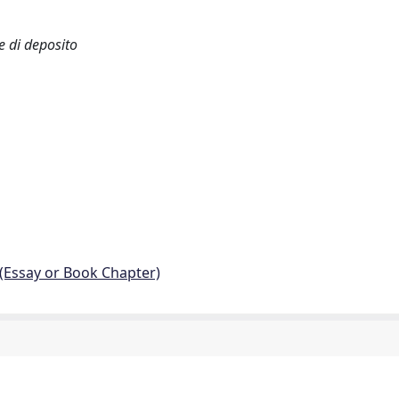
he di deposito
 (Essay or Book Chapter)