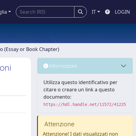
glia
IT
LOGIN
ro (Essay or Book Chapter)
moni
Informazioni
Utilizza questo identificativo per
citare o creare un link a questo
documento:
https://hdl.handle.net/11572/41225
Attenzione
Attenzione! I dati visualizzati non