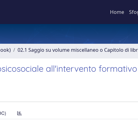
Home
Sfo
book)
02.1 Saggio su volume miscellaneo o Capitolo di lib
psicosociale all'intervento formativo
DC)