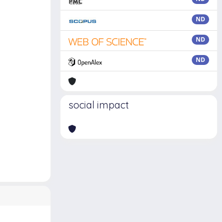
ND
ND
ND
social impact