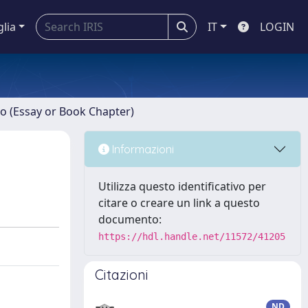
glia
IT
LOGIN
ro (Essay or Book Chapter)
Informazioni
Utilizza questo identificativo per
citare o creare un link a questo
documento:
https://hdl.handle.net/11572/41205
Citazioni
ND