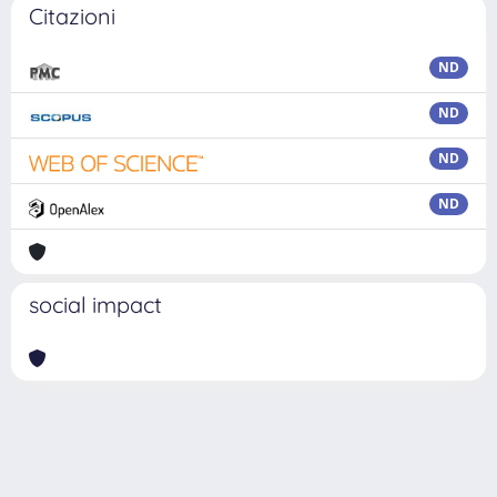
Citazioni
ND
ND
ND
ND
social impact
Powered by
IRIS
-
about IRIS
-