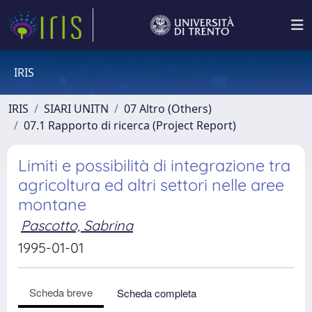
IRIS
IRIS
SIARI UNITN
07 Altro (Others)
07.1 Rapporto di ricerca (Project Report)
Limiti e possibilità di integrazione tra
agricoltura ed altri settori nelle aree
montane
Pascotto, Sabrina
1995-01-01
Scheda breve
Scheda completa