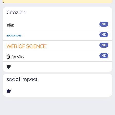
Citazioni
ND
ND
ND
ND
social impact