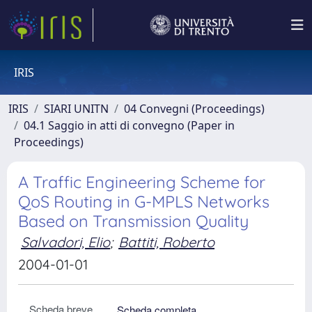
IRIS
IRIS
SIARI UNITN
04 Convegni (Proceedings)
04.1 Saggio in atti di convegno (Paper in
Proceedings)
A Traffic Engineering Scheme for
QoS Routing in G-MPLS Networks
Based on Transmission Quality
Salvadori, Elio
;
Battiti, Roberto
2004-01-01
Scheda breve
Scheda completa