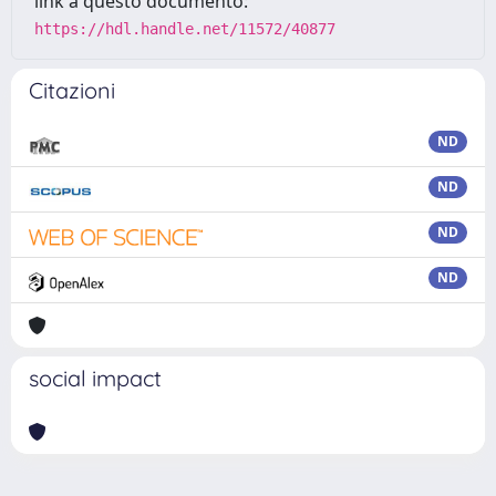
link a questo documento:
https://hdl.handle.net/11572/40877
Citazioni
ND
ND
ND
ND
social impact