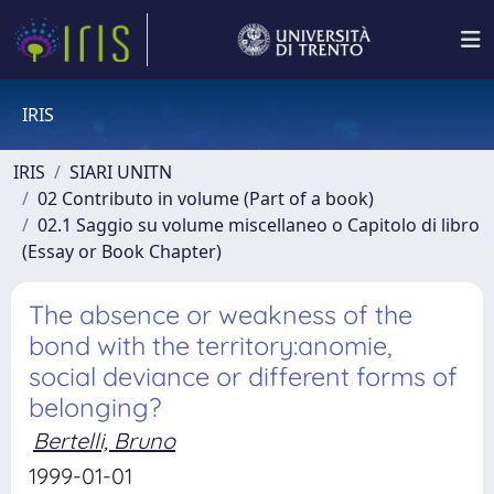
IRIS
IRIS
SIARI UNITN
02 Contributo in volume (Part of a book)
02.1 Saggio su volume miscellaneo o Capitolo di libro
(Essay or Book Chapter)
The absence or weakness of the
bond with the territory:anomie,
social deviance or different forms of
belonging?
Bertelli, Bruno
1999-01-01