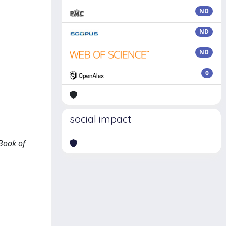
ND
ND
ND
0
social impact
 Book of