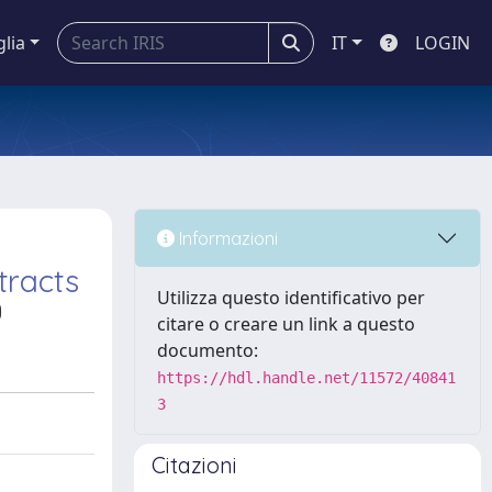
glia
IT
LOGIN
Informazioni
tracts
Utilizza questo identificativo per
citare o creare un link a questo
documento:
https://hdl.handle.net/11572/40841
3
Citazioni