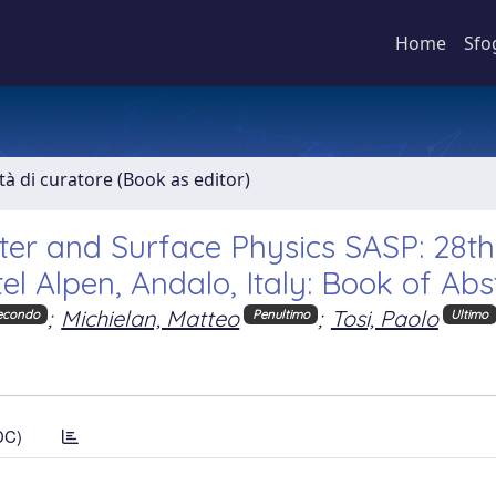
Home
Sfo
ità di curatore (Book as editor)
er and Surface Physics SASP: 28th
 Alpen, Andalo, Italy: Book of Abs
;
Michielan, Matteo
;
Tosi, Paolo
econdo
Penultimo
Ultimo
DC)