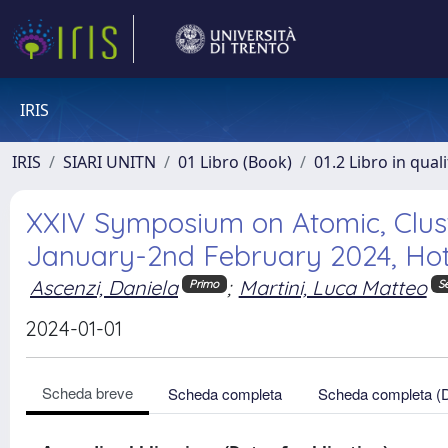
IRIS
IRIS
SIARI UNITN
01 Libro (Book)
01.2 Libro in qual
XXIV Symposium on Atomic, Clust
January-2nd February 2024, Hotel
Ascenzi, Daniela
;
Martini, Luca Matteo
Primo
S
2024-01-01
Scheda breve
Scheda completa
Scheda completa (