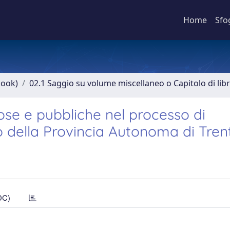
Home
Sfo
book)
02.1 Saggio su volume miscellaneo o Capitolo di lib
igiose e pubbliche nel processo di
so della Provincia Autonoma di Tren
DC)