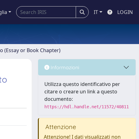
glia
IT
LOGIN
ro (Essay or Book Chapter)
Informazioni
to
Utilizza questo identificativo per
citare o creare un link a questo
documento:
https://hdl.handle.net/11572/40811
Attenzione
Attenzione! I dati visualizzati non