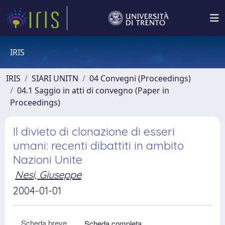
IRIS
IRIS
SIARI UNITN
04 Convegni (Proceedings)
04.1 Saggio in atti di convegno (Paper in
Proceedings)
Il divieto di clonazione di esseri
umani: recenti dibattiti in ambito
Nazioni Unite
Nesi, Giuseppe
2004-01-01
Scheda breve
Scheda completa