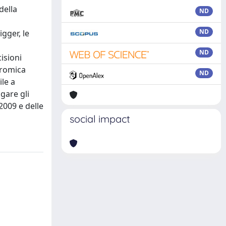
della
ND
ND
gger, le
ND
isioni
dromica
ND
ile a
igare gli
2009 e delle
social impact