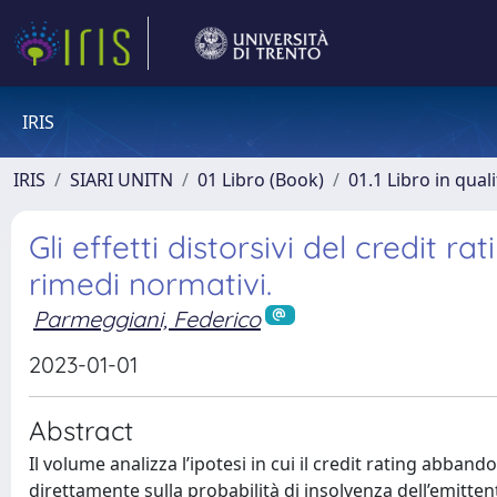
IRIS
IRIS
SIARI UNITN
01 Libro (Book)
01.1 Libro in qual
Gli effetti distorsivi del credit ra
rimedi normativi.
Parmeggiani, Federico
2023-01-01
Abstract
Il volume analizza l’ipotesi in cui il credit rating abband
direttamente sulla probabilità di insolvenza dell’emitten