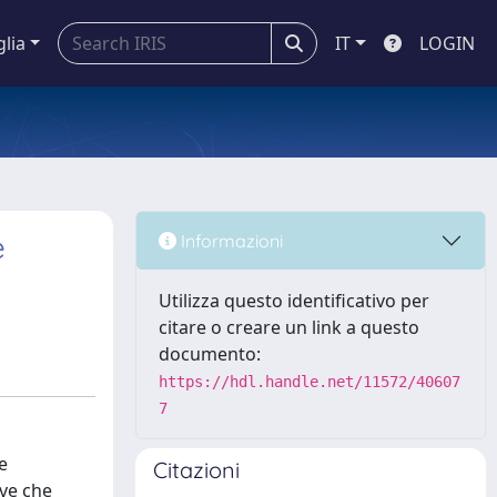
glia
IT
LOGIN
e
Informazioni
Utilizza questo identificativo per
citare o creare un link a questo
documento:
https://hdl.handle.net/11572/40607
7
e
Citazioni
ive che