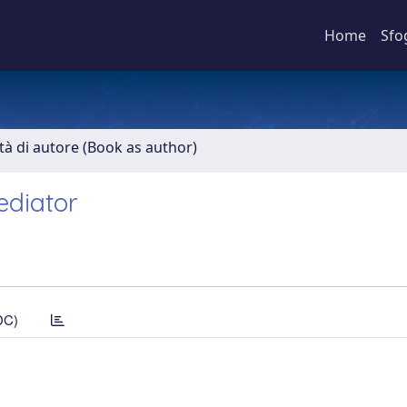
Home
Sfo
ità di autore (Book as author)
ediator
DC)