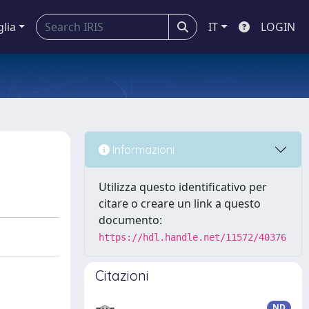
glia
IT
LOGIN
Informazioni
Utilizza questo identificativo per
citare o creare un link a questo
documento:
https://hdl.handle.net/11572/40376
Citazioni
ND