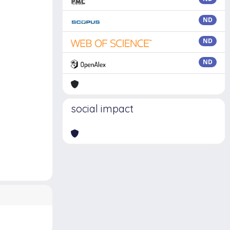
ND
ND
ND
social impact