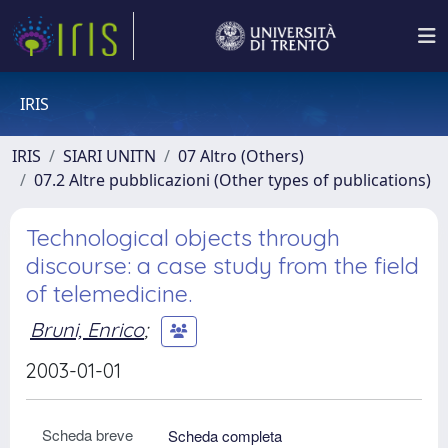
IRIS
IRIS
SIARI UNITN
07 Altro (Others)
07.2 Altre pubblicazioni (Other types of publications)
Technological objects through
discourse: a case study from the field
of telemedicine.
Bruni, Enrico
;
2003-01-01
Scheda breve
Scheda completa