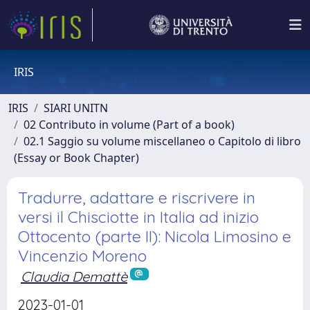
IRIS
IRIS
SIARI UNITN
02 Contributo in volume (Part of a book)
02.1 Saggio su volume miscellaneo o Capitolo di libro
(Essay or Book Chapter)
Tradurre, adattare e riscrivere in
versi il Chisciotte in Italia ad inizio
Ottocento (parte II): Nicola Limosino e
Vincenzio Moreno
Claudia Demattè
2023-01-01