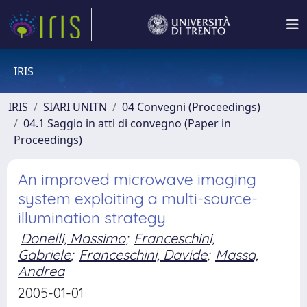
IRIS
IRIS
SIARI UNITN
04 Convegni (Proceedings)
04.1 Saggio in atti di convegno (Paper in
Proceedings)
An improved microwave imaging
system exploiting a multi-source-
illumination strategy
Donelli, Massimo
;
Franceschini,
Gabriele
;
Franceschini, Davide
;
Massa,
Andrea
2005-01-01