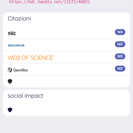
https://hdl.handle.net/11572/40051
Citazioni
ND
ND
ND
ND
social impact