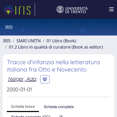
IRIS
IRIS
SIARI UNITN
01 Libro (Book)
01.2 Libro in qualità di curatore (Book as editor)
Tracce d'infanzia nella letteratura
italiana fra Otto e Novecento
Neiger, Ada
;
2000-01-01
Scheda breve
Scheda completa
Scheda completa (DC)