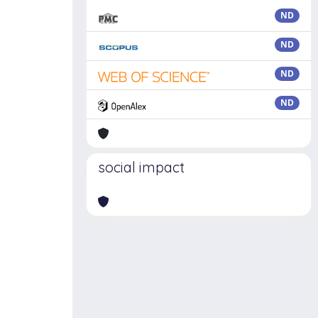
ND
ND
ND
ND
social impact