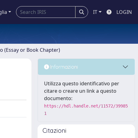
glia
IT
LOGIN
ro (Essay or Book Chapter)
Informazioni
Utilizza questo identificativo per
citare o creare un link a questo
documento:
https://hdl.handle.net/11572/39985
1
Citazioni