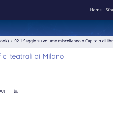
Home
Sfo
book)
02.1 Saggio su volume miscellaneo o Capitolo di lib
ci teatrali di Milano
DC)