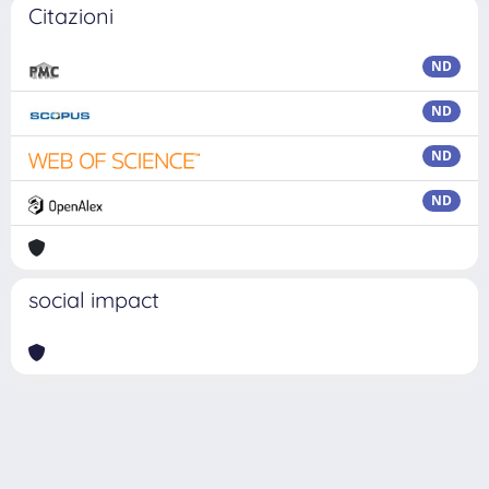
Citazioni
ND
ND
ND
ND
social impact
Powered by
IRIS
-
about IRIS
-