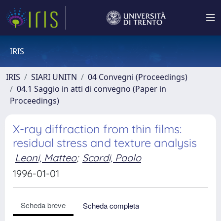
IRIS
IRIS
SIARI UNITN
04 Convegni (Proceedings)
04.1 Saggio in atti di convegno (Paper in
Proceedings)
X-ray diffraction from thin films:
residual stress and texture analysis
Leoni, Matteo
;
Scardi, Paolo
1996-01-01
Scheda breve
Scheda completa