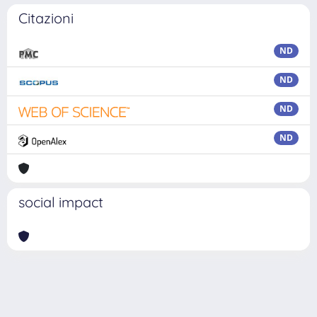
Citazioni
ND
ND
ND
ND
social impact