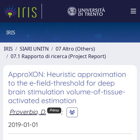
IRIS
IRIS
SIARI UNITN
07 Altro (Others)
07.1 Rapporto di ricerca (Project Report)
ApproXON: Heuristic approximation
to the e-field-threshold for deep
brain stimulation volume-of-tissue-
activated estimation
Proverbio, D.
;
Primo
2019-01-01