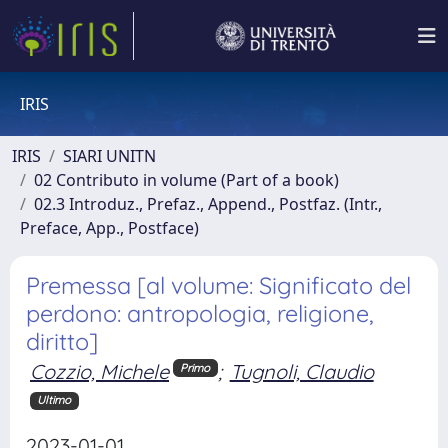
IRIS
IRIS
SIARI UNITN
02 Contributo in volume (Part of a book)
02.3 Introduz., Prefaz., Append., Postfaz. (Intr.,
Preface, App., Postface)
Premessa [al volume: Significato del
perdono: antropologia, religione,
diritto]
Cozzio, Michele
;
Tugnoli, Claudio
Primo
Ultimo
2023-01-01