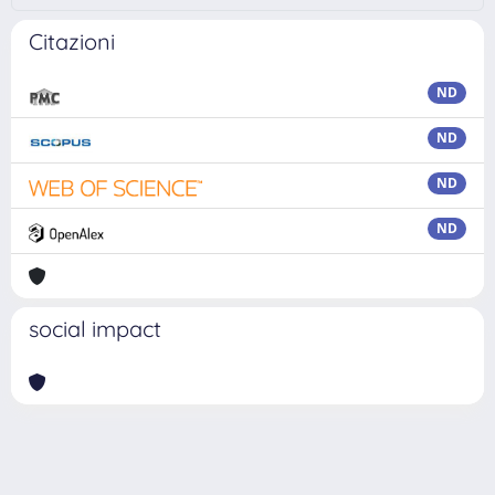
Citazioni
ND
ND
ND
ND
social impact