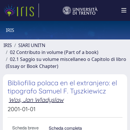
IRIS
IRIS
SIARI UNITN
02 Contributo in volume (Part of a book)
02.1 Saggio su volume miscellaneo o Capitolo di libro
(Essay or Book Chapter)
Bibliofilia polaca en el extranjero: el
tipografo Samuel F. Tyszkiewicz
Wos, Jan Wladyslaw
2001-01-01
Scheda breve
Scheda completa