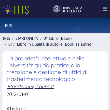
IRIS
IRIS
SIARI UNITN
01 Libro (Book)
01.1 Libro in qualità di autore (Book as author)
La proprietà intellettuale nelle
università: guida pratica alla
creazione e gestione di uffici di
trasferimento tecnologico
Manderieux, Laurent
2012-01-01
Abstract