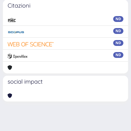
Citazioni
ND
ND
ND
ND
social impact
Powered by
IRIS
-
about IRIS
-