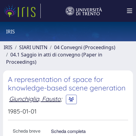
IRIS
IRIS
SIARI UNITN
04 Convegni (Proceedings)
04.1 Saggio in atti di convegno (Paper in
Proceedings)
A representation of space for
knowledge-based scene generation
Giunchiglia, Fausto
;
1985-01-01
Scheda breve
Scheda completa