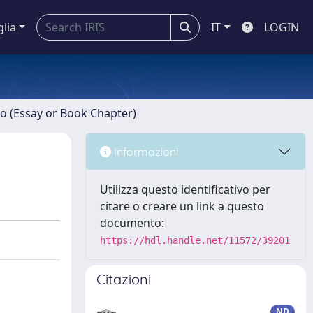
glia
IT
LOGIN
ro (Essay or Book Chapter)
Informazioni
Utilizza questo identificativo per
citare o creare un link a questo
documento:
https://hdl.handle.net/11572/39201
Citazioni
ND