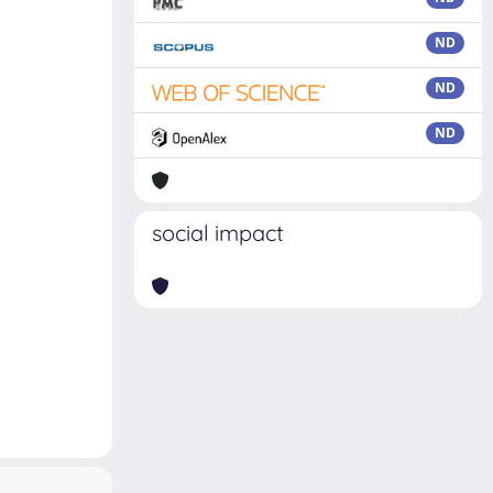
ND
ND
ND
social impact