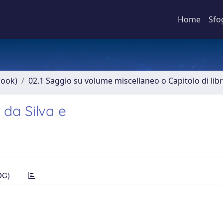
Home
Sfo
book)
02.1 Saggio su volume miscellaneo o Capitolo di lib
da Silva e
DC)