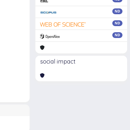
ND
ND
ND
social impact