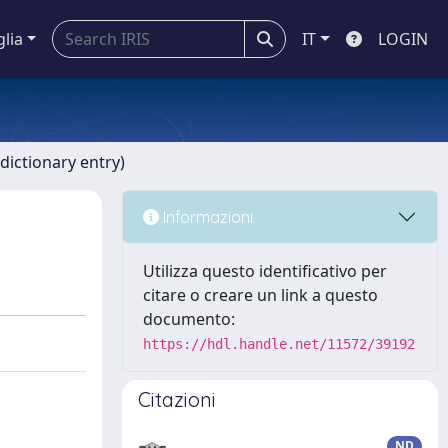
glia
IT
LOGIN
dictionary entry)
Informazioni
Utilizza questo identificativo per
citare o creare un link a questo
documento:
https://hdl.handle.net/11572/39192
Citazioni
ND