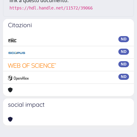
link a questo documento:
https://hdl.handle.net/11572/39066
Citazioni
ND
ND
ND
ND
social impact