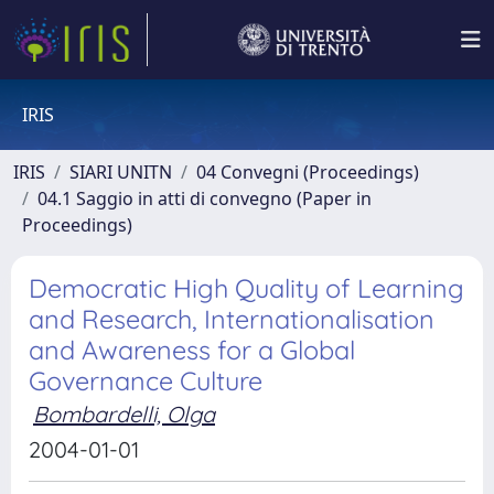
IRIS
IRIS
SIARI UNITN
04 Convegni (Proceedings)
04.1 Saggio in atti di convegno (Paper in
Proceedings)
Democratic High Quality of Learning
and Research, Internationalisation
and Awareness for a Global
Governance Culture
Bombardelli, Olga
2004-01-01