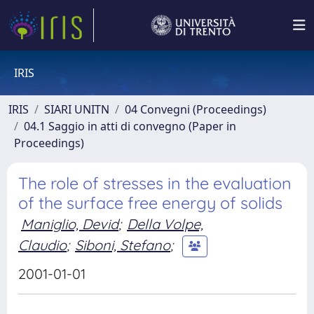
IRIS
IRIS
SIARI UNITN
04 Convegni (Proceedings)
04.1 Saggio in atti di convegno (Paper in
Proceedings)
The role of stresses in the evaluation
of the surface free energy of solids
Maniglio, Devid
;
Della Volpe,
Claudio
;
Siboni, Stefano
;
2001-01-01