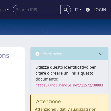
glia
IT
LOGIN
ons
Informazioni
Utilizza questo identificativo per
citare o creare un link a questo
documento:
https://hdl.handle.net/11572/38883
Attenzione
Attenzione! I dati visualizzati non