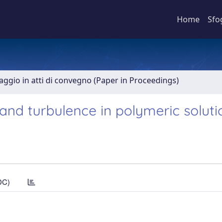
Home
Sfo
aggio in atti di convegno (Paper in Proceedings)
 and turbulence in polymeric soluti
DC)