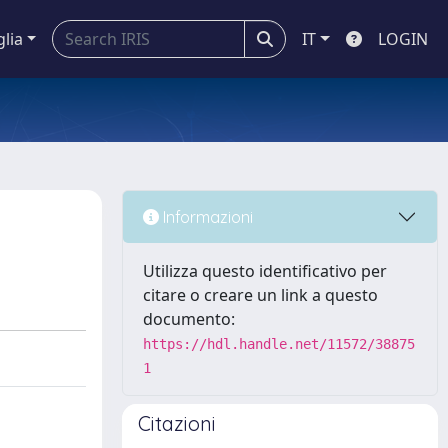
glia
IT
LOGIN
Informazioni
Utilizza questo identificativo per
citare o creare un link a questo
documento:
https://hdl.handle.net/11572/38875
1
Citazioni