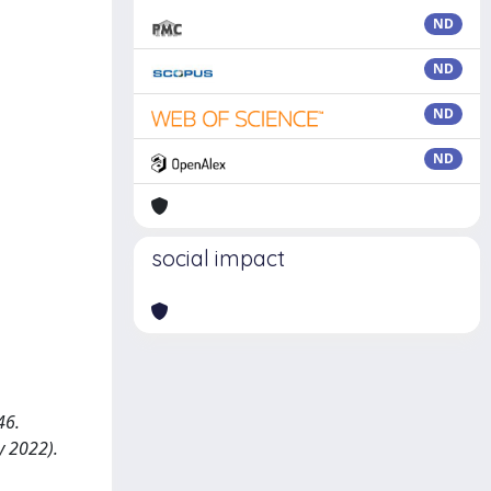
ND
ND
ND
ND
social impact
46.
y 2022).