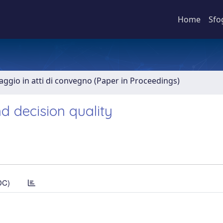
Home
Sfo
aggio in atti di convegno (Paper in Proceedings)
d decision quality
DC)