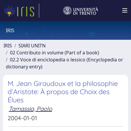
IRIS
IRIS
SIARI UNITN
02 Contributo in volume (Part of a book)
02.2 Voce di enciclopedia o lessico (Encyclopedia or
dictionary entry)
M. Jean Giraudoux et la philosophie
d’Aristote: À propos de Choix des
Élues
Tamassia, Paolo
2004-01-01