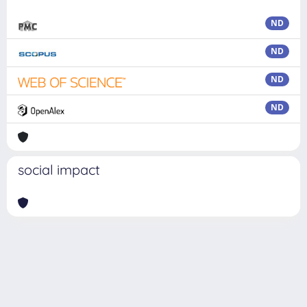
ND
ND
ND
ND
social impact
Powered by
IRIS
-
about IRIS
-
Utilizzo dei cookie
Copyright © 2026