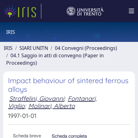
IRIS
IRIS
SIARI UNITN
04 Convegni (Proceedings)
04.1 Saggio in atti di convegno (Paper in
Proceedings)
Impact behaviour of sintered ferrous
alloys
Straffelini, Giovanni
;
Fontanari,
Vigilio
;
Molinari, Alberto
1997-01-01
Scheda breve
Scheda completa