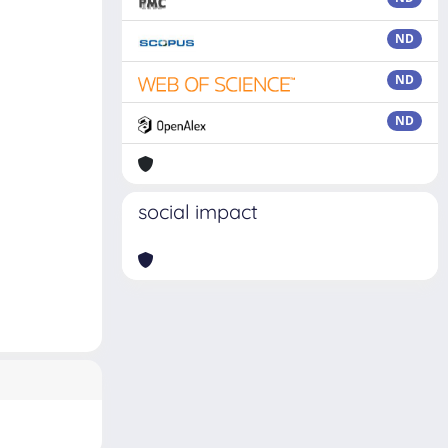
ND
ND
ND
social impact