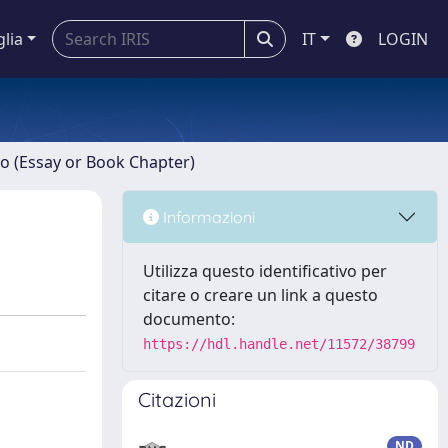
glia
IT
LOGIN
ro (Essay or Book Chapter)
Informazioni
Utilizza questo identificativo per
citare o creare un link a questo
documento:
https://hdl.handle.net/11572/38799
Citazioni
ND