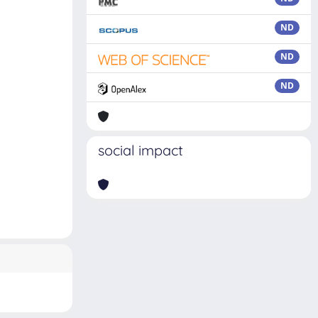
ND
ND
ND
social impact