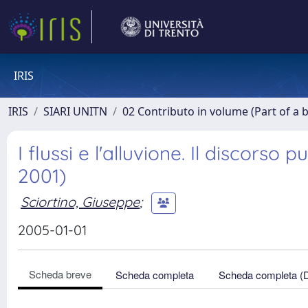
IRIS
IRIS
SIARI UNITN
02 Contributo in volume (Part of a 
I flussi e l'alluvione. Il discorso 
2001)
Sciortino, Giuseppe
;
2005-01-01
Scheda breve
Scheda completa
Scheda completa (