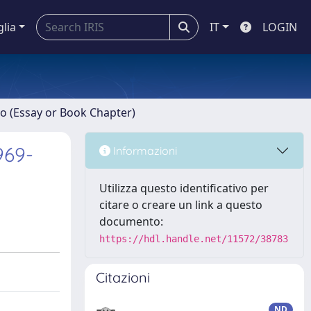
glia
IT
LOGIN
ro (Essay or Book Chapter)
1969-
Informazioni
Utilizza questo identificativo per
citare o creare un link a questo
documento:
https://hdl.handle.net/11572/38783
Citazioni
ND