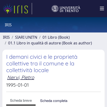
IRIS
IRIS
SIARI UNITN
01 Libro (Book)
01.1 Libro in qualità di autore (Book as author)
I demani civici e le proprietà
collettive tra il comune e la
collettività locale
Nervi, Pietro
1995-01-01
Scheda breve
Scheda completa