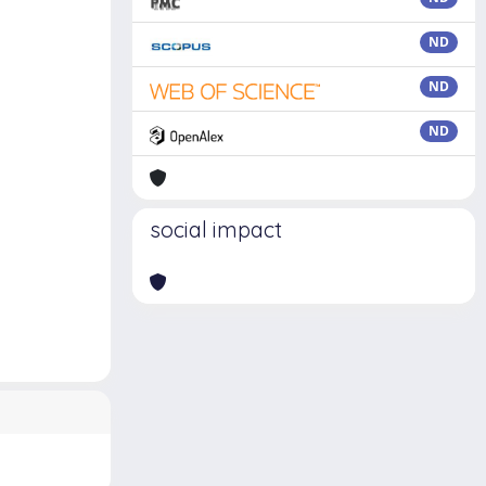
ND
ND
ND
social impact