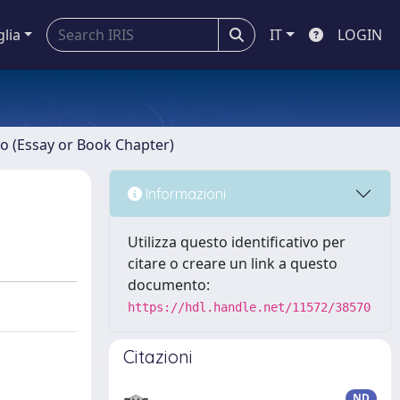
glia
IT
LOGIN
ro (Essay or Book Chapter)
Informazioni
Utilizza questo identificativo per
citare o creare un link a questo
documento:
https://hdl.handle.net/11572/38570
Citazioni
ND