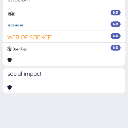
ND
ND
ND
ND
social impact
Powered by
IRIS
-
about IRIS
-
Utilizzo dei cookie
Copyright © 2026