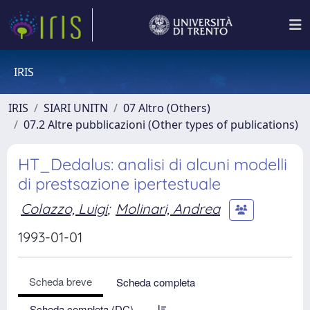
IRIS
IRIS
SIARI UNITN
07 Altro (Others)
07.2 Altre pubblicazioni (Other types of publications)
HT_Dedalus: analisi di alcuni modelli
di prestsazione ipertestuale
Colazzo, Luigi
;
Molinari, Andrea
1993-01-01
Scheda breve
Scheda completa
Scheda completa (DC)