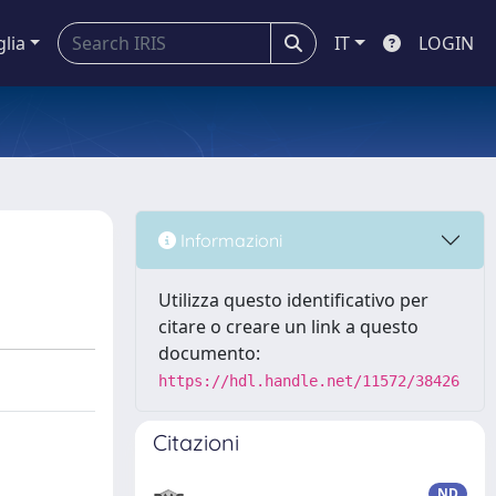
glia
IT
LOGIN
Informazioni
Utilizza questo identificativo per
citare o creare un link a questo
documento:
https://hdl.handle.net/11572/38426
Citazioni
ND