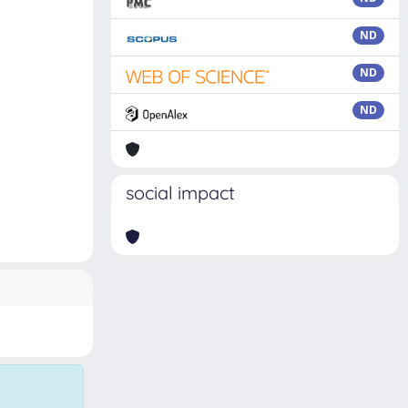
ND
ND
ND
social impact