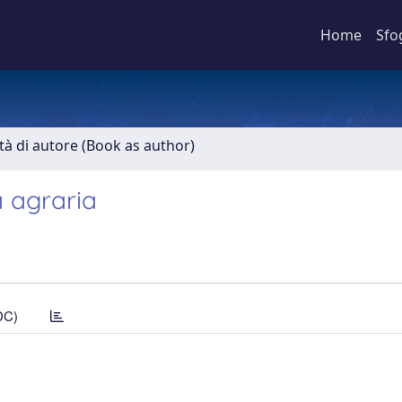
Home
Sfo
ità di autore (Book as author)
 agraria
DC)