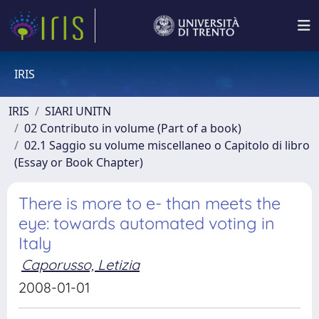
IRIS
IRIS
SIARI UNITN
02 Contributo in volume (Part of a book)
02.1 Saggio su volume miscellaneo o Capitolo di libro
(Essay or Book Chapter)
There is more to e- than meets the
eye: towards automated voting in
Italy
Caporusso, Letizia
2008-01-01