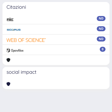
Citazioni
ND
ND
ND
0
social impact