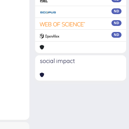
ND
ND
ND
social impact