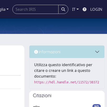
glia
IT
LOGIN
Informazioni
Utilizza questo identificativo per
citare o creare un link a questo
documento:
https://hdl.handle.net/11572/38372
Citazioni
ND