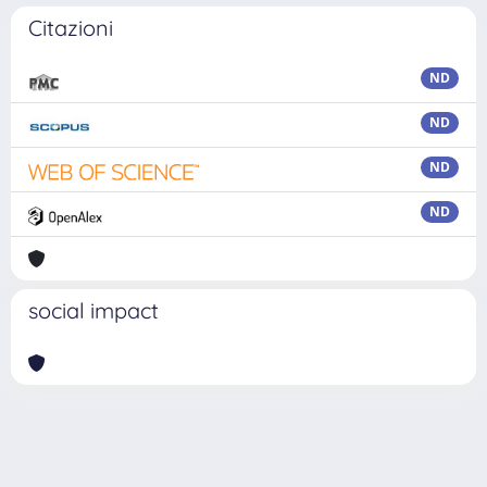
Citazioni
ND
ND
ND
ND
social impact