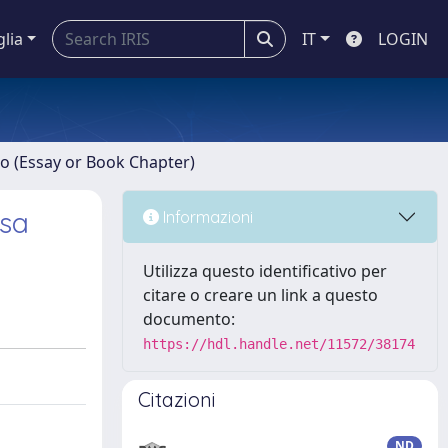
glia
IT
LOGIN
ro (Essay or Book Chapter)
esa
Informazioni
Utilizza questo identificativo per
citare o creare un link a questo
documento:
https://hdl.handle.net/11572/38174
Citazioni
ND