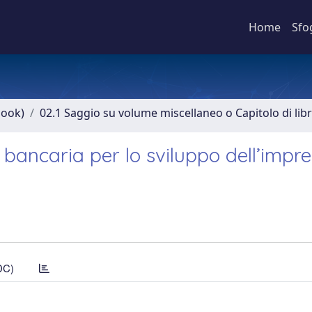
Home
Sfo
book)
02.1 Saggio su volume miscellaneo o Capitolo di lib
ne bancaria per lo sviluppo dell’impr
DC)