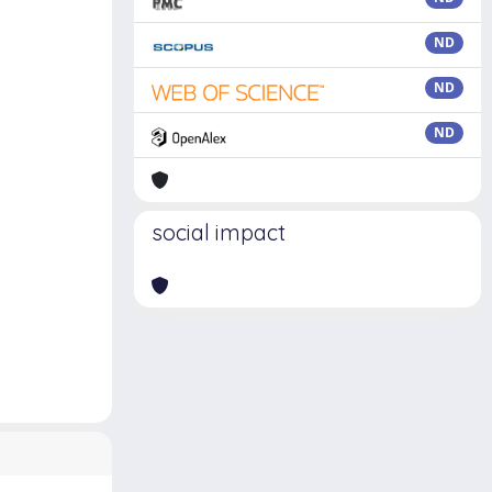
ND
ND
ND
social impact