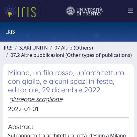
IRIS
IRIS
SIARI UNITN
07 Altro (Others)
07.2 Altre pubblicazioni (Other types of publications)
Milano, un filo rosso, un’architettura
con giallo, e alcuni spazi in festa,
editoriale, 29 dicembre 2022
giuseppe scaglione
2022-01-01
Abstract
Sul rapporto tra architettura, città, design a Milano