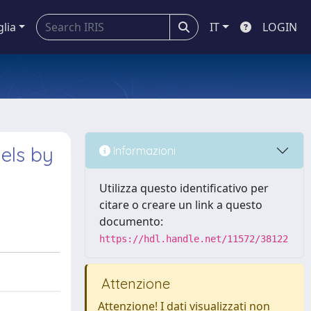
glia
IT
LOGIN
els by
Informazioni
Utilizza questo identificativo per
citare o creare un link a questo
documento:
https://hdl.handle.net/11572/38122
Attenzione
Attenzione! I dati visualizzati non