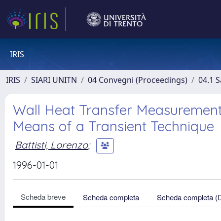
IRIS
IRIS
SIARI UNITN
04 Convegni (Proceedings)
04.1 S
Wall Heat Transfer Measurement
Means of a Transient Technique
Battisti, Lorenzo
;
1996-01-01
Scheda breve
Scheda completa
Scheda completa (