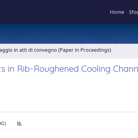
Home
Sfo
aggio in atti di convegno (Paper in Proceedings)
s in Rib-Roughened Cooling Chann
DC)