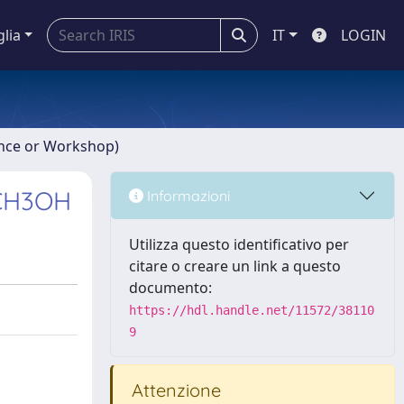
glia
IT
LOGIN
ence or Workshop)
h CH3OH
Informazioni
Utilizza questo identificativo per
citare o creare un link a questo
documento:
https://hdl.handle.net/11572/38110
9
Attenzione