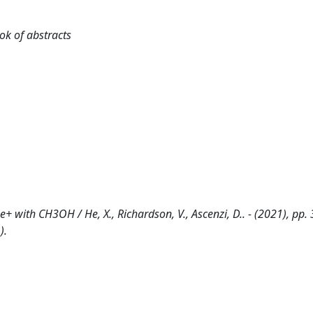
ok of abstracts
He+ with CH3OH / He, X., Richardson, V., Ascenzi, D.. - (2021), pp.
).