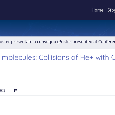
Home
Sfo
Poster presentato a convegno (Poster presented at Confer
ar molecules: Collisions of He+ wit
DC)