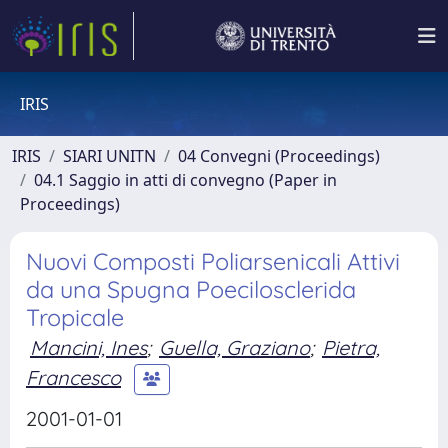
IRIS
IRIS
SIARI UNITN
04 Convegni (Proceedings)
04.1 Saggio in atti di convegno (Paper in
Proceedings)
Nuovi Composti Poliarsenicali Attivi
da una Spugna Poecilosclerida
Tropicale
Mancini, Ines
;
Guella, Graziano
;
Pietra,
Francesco
2001-01-01